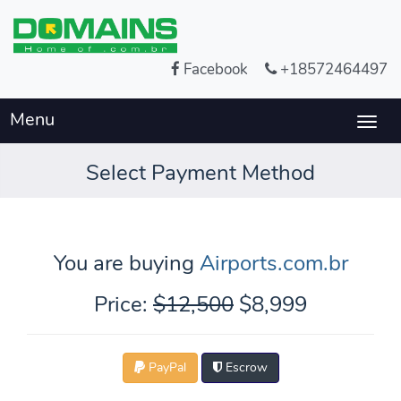
Facebook
+18572464497
Menu
Togg
navig
Select Payment Method
You are buying
Airports.com.br
Price:
$12,500
$8,999
PayPal
Escrow